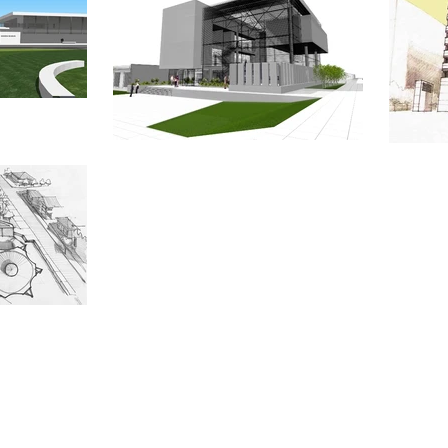
nais de arquitetura ltda
proaarquitetura@gmail.com